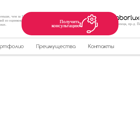
ньше, чем за 10 лет она
zaborlux
ий из оцинкованной стали, а
Получить
г. Липецк, пр-д. 
анах.
консультацию
ортфолио
Преимущества
Контакты