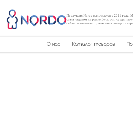
Продукция Nordo выпускается с 2011 года. Ме
стала лидером на рынке Беларуси, среди издел
сейчас завоевывает признание в соседних стр
О нас
Каталог товаров
П